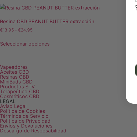
Resina CBD PEANUT BUTTER extracción
€
13.95
-
€
24.95
Seleccionar opciones
Vapeadores
Aceites CBD
Resinas CBD
MiniBuds CBD
Productos STV
Terapeútico CBD
Cosméticos CBD
LEGAL
Aviso Legal
Política de Cookies
Términos de Servicio
Política de Privacidad
Envíos y Devoluciones
Descargo de Resposabilidad