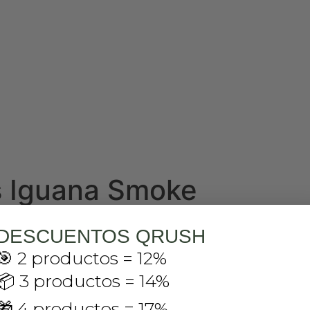
s Iguana Smoke
DESCUENTOS QRUSH
🎯 2 productos = 12%
📦 3 productos = 14%
🎁 4 productos = 17%