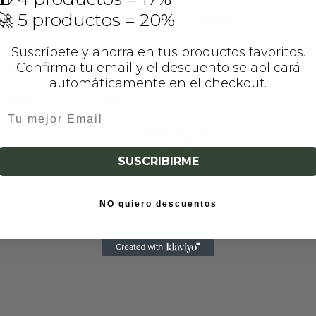
🚀 5 productos = 20%
Resina CBD FROZEN PEACH TEA extracción
Suscríbete y ahorra en tus productos favoritos.
Confirma tu email y el descuento se aplicará
€
17.95
-
€
33.95
automáticamente en el checkout.
Seleccionar opciones
PRODUCTOS
Flores CBD
SUSCRIBIRME
NO quiero descuentos