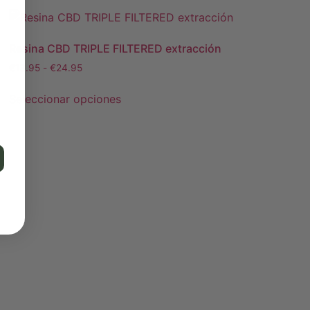
Resina CBD TRIPLE FILTERED extracción
€
13.95
-
€
24.95
Seleccionar opciones