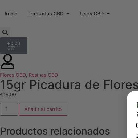
Inicio
Productos CBD
Usos CBD
€
0.00
0
Flores CBD
,
Resinas CBD
15gr Picadura de Flore
€
15.00
Añadir al carrito
Productos relacionados