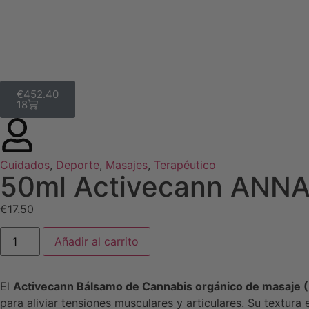
€
452.40
18
Cuidados
,
Deporte
,
Masajes
,
Terapéutico
50ml Activecann ANNA
€
17.50
Añadir al carrito
El
Activecann Bálsamo de Cannabis orgánico de masaje (
para aliviar tensiones musculares y articulares.
Su textura 