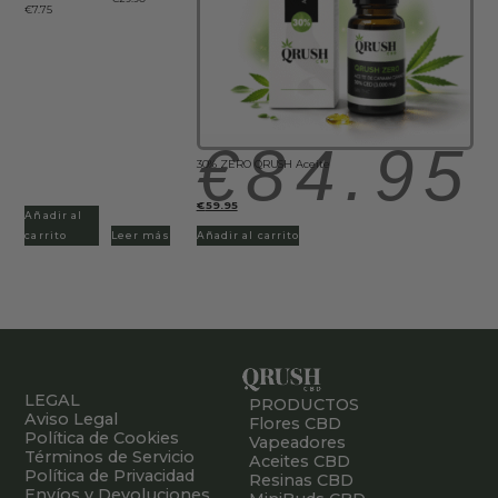
€
7.75
€
84.95
30% ZERO QRUSH Aceite
€
59.95
Añadir al
carrito
Leer más
Añadir al carrito
LEGAL
PRODUCTOS
Aviso Legal
Flores CBD
Política de Cookies
Vapeadores
Términos de Servicio
Aceites CBD
Política de Privacidad
Resinas CBD
Envíos y Devoluciones