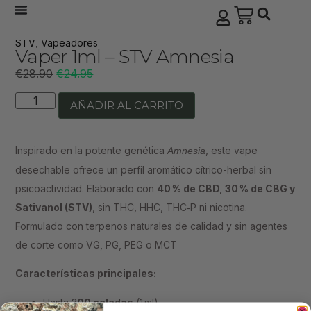
STV
Vapeadores
,
Vaper 1ml – STV Amnesia
€
28.90
€
24.95
AÑADIR AL CARRITO
Inspirado en la potente genética
, este vape
Amnesia
desechable ofrece un perfil aromático cítrico-herbal sin
psicoactividad. Elaborado con
40 % de CBD, 30 % de CBG y
Sativanol (STV)
, sin THC, HHC, THC‑P ni nicotina.
Formulado con terpenos naturales de calidad y sin agentes
de corte como VG, PG, PEG o MCT
Características principales:
Hasta 3
00 caladas
(1 ml)