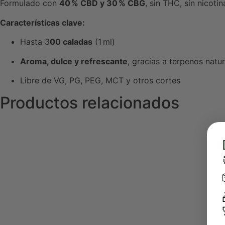
Formulado con
40 % CBD y 30 % CBG
, sin THC, sin nicotina
Características clave:
Hasta 3
00 caladas
(1 ml)
Aroma
, dulce y refrescante
, gracias a terpenos natu
Libre de VG, PG, PEG, MCT y otros cortes
Productos relacionados