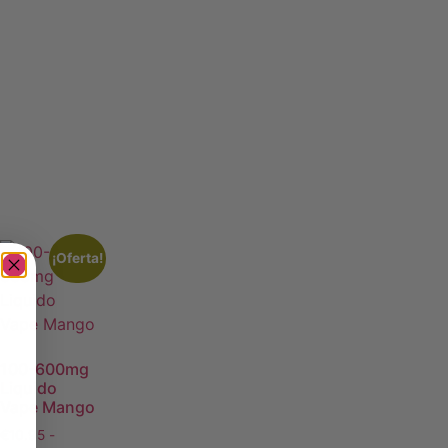
¡Oferta!
100-600mg
Liquido
Vape Mango
€
10.95
-