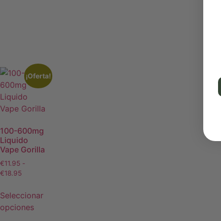
¡Oferta!
100-600mg
Liquido
Vape Gorilla
€
11.95
-
€
18.95
Seleccionar
opciones