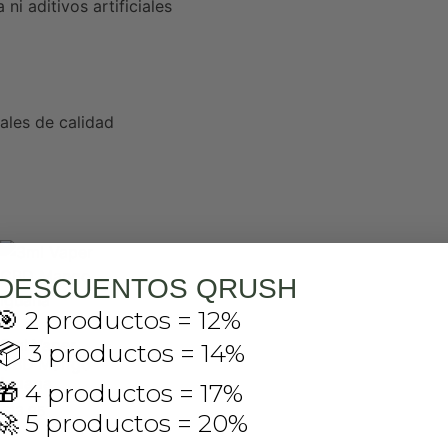
 ni aditivos artificiales
rales de calidad
DESCUENTOS QRUSH
🎯 2 productos = 12%
3ml Vaper
📦 3 productos = 14%
CBD Mango
Iguana
🎁 4 productos = 17%
€
13.95
🚀 5 productos = 20%