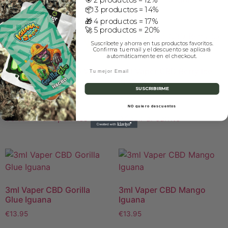
📦 3 productos = 14%
🎁 4 productos = 17%
🚀 5 productos = 20%
¡Oferta!
Suscríbete y ahorra en tus productos favoritos.
Confirma tu email y el descuento se aplicará
automáticamente en el checkout.
100-600mg Liquido Vape
3ml Vaper CBD Berry Ice
Red Berry
Iguana
SUSCRIBIRME
€
10.95
-
€
17.95
€
13.95
NO quiero descuentos
Seleccionar opciones
Añadir al carrito
3ml Vaper CBD Gorilla
3ml Vaper CBD Mango
Glue Iguana
Iguana
€
13.95
€
13.95