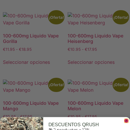
¡Oferta!
¡Oferta!
100-600mg Liquido Vape
100-600mg Liquido Vape
Gorilla
Heisenberg
€
11.95
-
€
18.95
€
10.95
-
€
17.95
Seleccionar opciones
Seleccionar opciones
¡Oferta!
¡Oferta!
100-600mg Liquido Vape
100-600mg Liquido Vape
Mango
Melon
€
10.95
-
€
17.95
€
10.95
-
€
17.95
DESCUENTOS QRUSH
Seleccionar opciones
Seleccionar opciones
🎯 2 productos = 12%