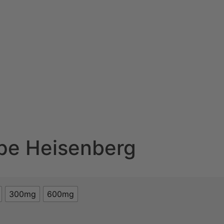
pe Heisenberg
300mg
600mg