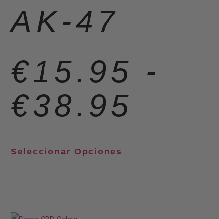
AK-47
€
15.95
-
€
38.95
Seleccionar Opciones