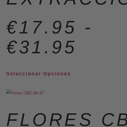
€
17.95
-
€
31.95
Seleccionar Opciones
FLORES C